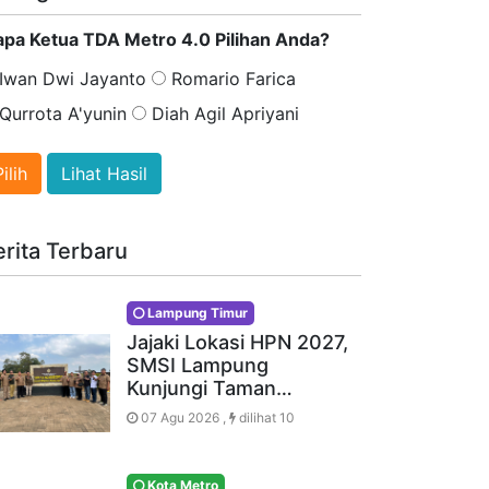
apa Ketua TDA Metro 4.0 Pilihan Anda?
Iwan Dwi Jayanto
Romario Farica
Qurrota A'yunin
Diah Agil Apriyani
Lihat Hasil
erita Terbaru
Lampung Timur
Jajaki Lokasi HPN 2027,
SMSI Lampung
Kunjungi Taman…
07 Agu 2026 ,
dilihat 10
Kota Metro