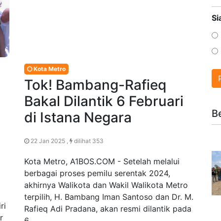
Si
Kota Metro
Tok! Bambang-Rafieq
Bakal Dilantik 6 Februari
B
di Istana Negara
22 Jan 2025 ,
dilihat 353
Kota Metro, A1BOS.COM - Setelah melalui
berbagai proses pemilu serentak 2024,
akhirnya Walikota dan Wakil Walikota Metro
terpilih, H. Bambang Iman Santoso dan Dr. M.
ri
Rafieq Adi Pradana, akan resmi dilantik pada
r
6