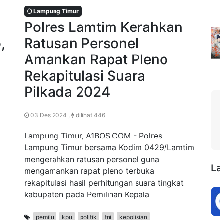
Lampung Timur
Polres Lamtim Kerahkan
,
Ratusan Personel
Amankan Rapat Pleno
Rekapitulasi Suara
Pilkada 2024
03 Des 2024 ,
dilihat 446
Lampung Timur, A1BOS.COM - Polres
Lampung Timur bersama Kodim 0429/Lamtim
mengerahkan ratusan personel guna
i
L
mengamankan rapat pleno terbuka
rekapitulasi hasil perhitungan suara tingkat
kabupaten pada Pemilihan Kepala
pemilu
kpu
politik
tni
kepolisian