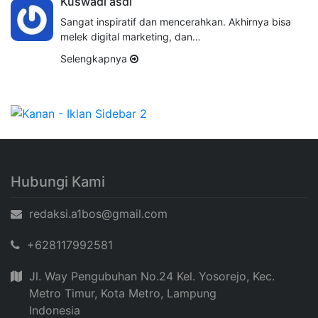
Kuswadi asdi
Sangat inspiratif dan mencerahkan. Akhirnya bisa
melek digital marketing, dan…
Selengkapnya
Hubungi Kami
redaksi.a1bos@gmail.com
+628117992581
Jl. Way Pengubuhan No.24 Kel. Yosorejo, Kec.
Metro Timur, Kota Metro, Lampung
Indonesia