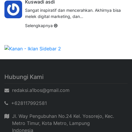
Kuswadi asdi
Sangat inspiratif dan mencerahkan. Akhirnya bisa
melek digital marketing, dan…
Selengkapnya
Hubungi Kami
redaksi.a1bos@gmail.com
+628117992581
Jl. Way Pengubuhan No.24 Kel. Yosorejo, Kec.
Metro Timur, Kota Metro, Lampung
Indonesia