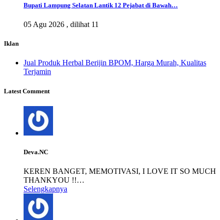
Bupati Lampung Selatan Lantik 12 Pejabat di Bawah…
05 Agu 2026 ,
dilihat 11
Iklan
Jual Produk Herbal Berijin BPOM, Harga Murah, Kualitas
Terjamin
Latest Comment
Deva.NC
KEREN BANGET, MEMOTIVASI, I LOVE IT SO MUCH
THANKYOU !!…
Selengkapnya