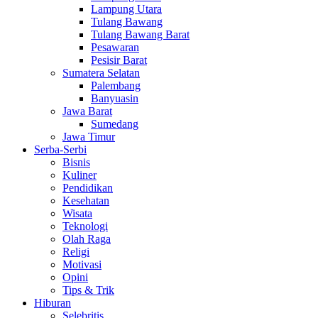
Lampung Utara
Tulang Bawang
Tulang Bawang Barat
Pesawaran
Pesisir Barat
Sumatera Selatan
Palembang
Banyuasin
Jawa Barat
Sumedang
Jawa Timur
Serba-Serbi
Bisnis
Kuliner
Pendidikan
Kesehatan
Wisata
Teknologi
Olah Raga
Religi
Motivasi
Opini
Tips & Trik
Hiburan
Selebritis