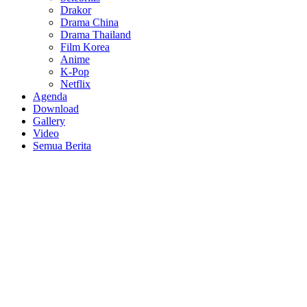
Drakor
Drama China
Drama Thailand
Film Korea
Anime
K-Pop
Netflix
Agenda
Download
Gallery
Video
Semua Berita