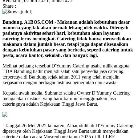
Redaktur ,
02 Jun 2025 ,
dilihat 475
Share :
Bandung, A1BOS.COM - Makanan adalah kebutuhan dasar
manusia yang tak akan pernah lekang oleh waktu. Ditengah
padatnya aktivitas sehari-hari, kebutuhan akan layanan
catering terus meningkat. Catering tidak hanya menyediakan
makanan dalam jumlah besar, tetapi juga dapat disesuaikan
dengan kebutuhan pasar yang berbeda, seperti catering untuk
pesta, acara kantor, sekolah, dan banyak lagi.
Melihat peluang tersebut D'Yummy Catering usaha milik anggota
TDA Bandung hadir menjadi salah satu penyedia jasa catering
terpercaya di Bandung sejak tahun 2011 yang telah menjalin
kerjasama dengan berbagai institusi pemerintah dan swasta.
Kepada awak media, Subranto selaku Owner D'Yummy Catering
mengatakan instansi yang baru-baru ini menggunakan jasa
cateringnya adalah Kejaksaan Tinggi Jawa Barat.
"Tanggal 26 Mei 2025 kemaren, Alhamdulillah D'Yummy Catering
dipercaya oleh Kejaksaan Tinggi Jawa Barat untuk menyediakan
catering dalam acara Musrenbang tahun 2025 di Jl. LLRE