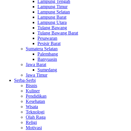
Lampung Tengah
Lampung Timur
Lampung Selatan
Lampung Barat
Lampung Utara
Tulang Bawang
Tulang Bawang Barat
Pesawaran
Pesisir Barat
Sumatera Selatan
Palembang
Banyuasin
Jawa Barat
Sumedang
Jawa Timur
Serba-Serbi
Bisnis
Kuliner
Pendidikan
Kesehatan
Wisata
Teknologi
Olah Raga
Religi
Motivasi