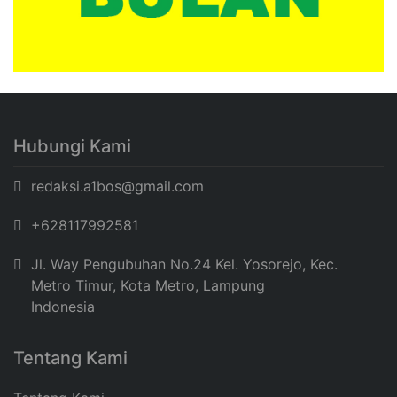
Hubungi Kami
redaksi.a1bos@gmail.com
+628117992581
Jl. Way Pengubuhan No.24 Kel. Yosorejo, Kec.
Metro Timur, Kota Metro, Lampung
Indonesia
Tentang Kami